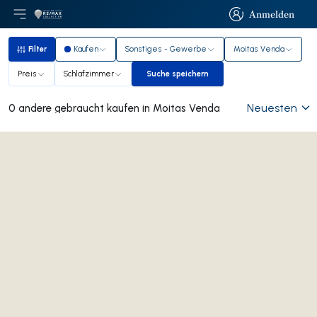
Anmelden
Hauptmenü öffnen
Logo
Zur Startseite
Anmelden
Filter
Kaufen
Sonstiges - Gewerbe
Moitas Venda
Filter
Preis
Schlafzimmer
Suche speichern
Suche speichern
Neuesten
0 andere gebraucht kaufen in Moitas Venda