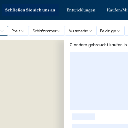
Schließen Sie sich uns an
Entwicklungen
Kaufen/Mi
Preis
Schlafzimmer
Multimedia
Feldzüge
0 ander
Liste der Inserate
-
-