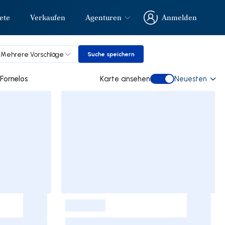
ete
Verkaufen
Agenturen
Anmelden
Anmelden
Mehrere Vorschläge
Suche speichern
Suche speichern
e gebraucht kaufen in Fornelos
Karte ansehen
Neuesten
Karte ansehen
-
-