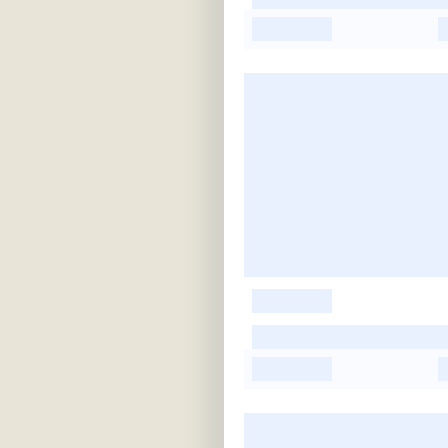
-
-
-
-
-
-