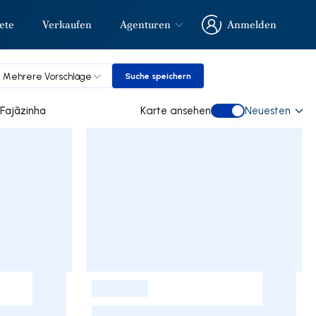
ete
Verkaufen
Agenturen
Anmelden
Anmelden
Mehrere Vorschläge
Suche speichern
Suche speichern
e gebraucht kaufen in Fajãzinha
Karte ansehen
Neuesten
Karte ansehen
-
-