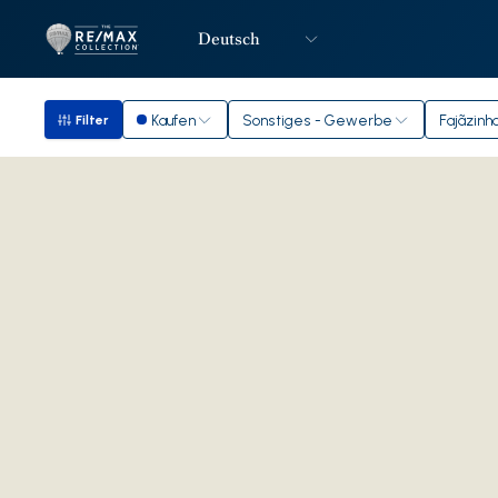
Deutsch
Logo
Zur Startseite
Kaufen
Sonstiges - Gewerbe
Fajãzinh
Filter
Filter