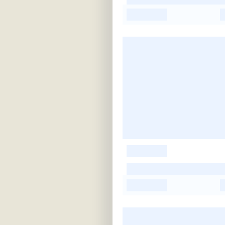
-
-
-
-
-
-