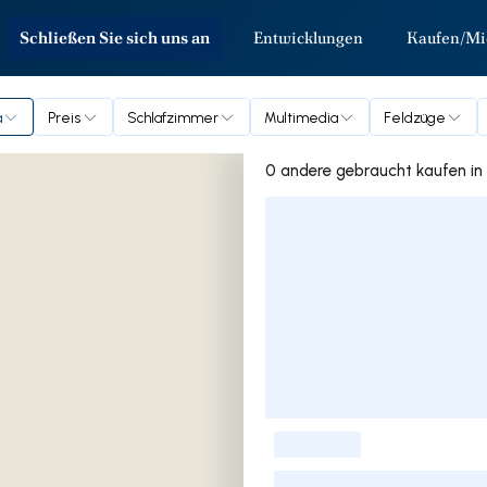
Schließen Sie sich uns an
Entwicklungen
Kaufen/Mi
a
Preis
Schlafzimmer
Multimedia
Feldzüge
0 ander
Liste der Inserate
-
-