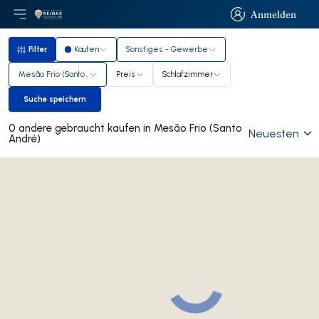
Anmelden
Hauptmenü öffnen
Logo
Zur Startseite
Anmelden
Filter
Kaufen
Sonstiges - Gewerbe
Filter
Mesão Frio (Santo André)
Preis
Schlafzimmer
Suche speichern
Suche speichern
0 andere gebraucht kaufen in Mesão Frio (Santo
Neuesten
André)