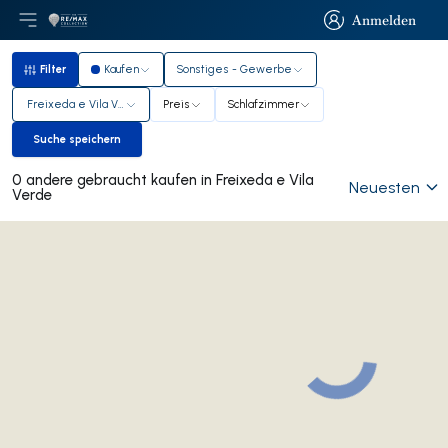
Anmelden
Hauptmenü öffnen
Logo
Zur Startseite
Anmelden
Filter
Kaufen
Sonstiges - Gewerbe
Filter
Freixeda e Vila Verde
Preis
Schlafzimmer
Suche speichern
Suche speichern
0 andere gebraucht kaufen in Freixeda e Vila
Neuesten
Verde