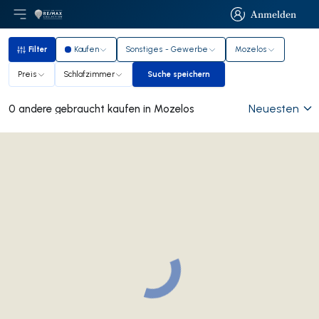
Anmelden
Hauptmenü öffnen
Logo
Zur Startseite
Anmelden
Filter
Kaufen
Sonstiges - Gewerbe
Mozelos
Filter
Preis
Schlafzimmer
Suche speichern
Suche speichern
Neuesten
0 andere gebraucht kaufen in Mozelos