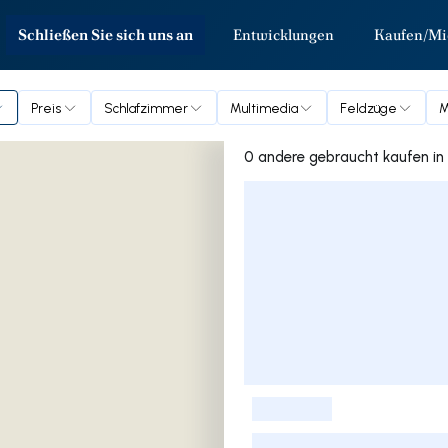
Schließen Sie sich uns an
Entwicklungen
Kaufen/Mi
Preis
Schlafzimmer
Multimedia
Feldzüge
M
0 andere
Liste der Inserate
-
-