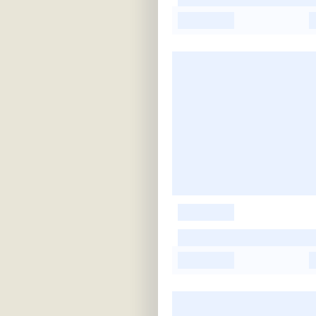
-
-
-
-
-
-