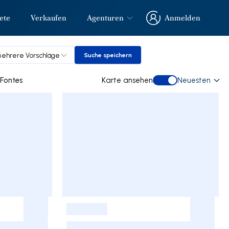
ete
Verkaufen
Agenturen
Anmelden
Anmelden
ehrere Vorschläge
Suche speichern
Suche speichern
 gebraucht kaufen in Fontes
Karte ansehen
Neuesten
Karte ansehen
-
-