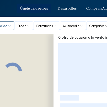
Únete a nosotros
Desarrollos
Comprar/Alq
aílde
Precio
Dormitorios
Multimedia
Campañas
0 
Lista de listados
-
-