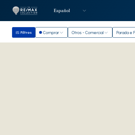
Español
Logotipo
Ir a la página de inicio
Comprar
Otros - Comercial
Parada e F
Filtros
Filtros