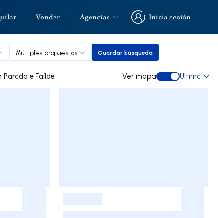
uilar
Vender
Agencias
Inicia sesión
Inicia sesión
Múltiples propuestas
Guardar búsqueda
Guardar búsqueda
otro de ocasión a la venta in Parada e Faílde
Ver mapa
Último
Ver mapa
-
-