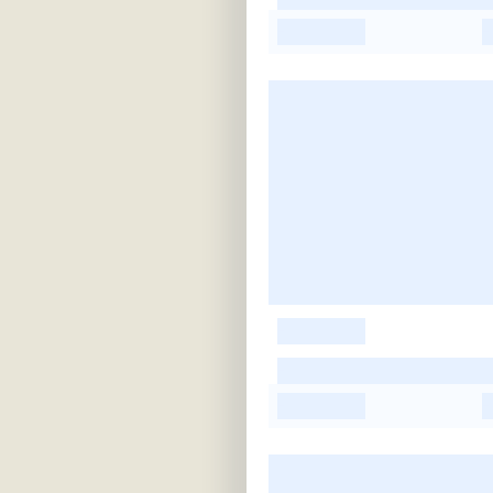
-
-
-
-
-
-