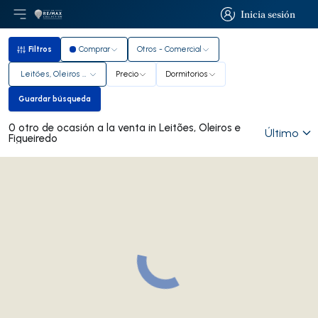
Inicia sesión
Abrir el menú principal
Logotipo
Ir a la página de inicio
Inicia sesión
Filtros
Comprar
Otros - Comercial
Filtros
Leitões, Oleiros e Figueiredo
Precio
Dormitorios
Guardar búsqueda
Guardar búsqueda
0 otro de ocasión a la venta in Leitões, Oleiros e
Último
Figueiredo