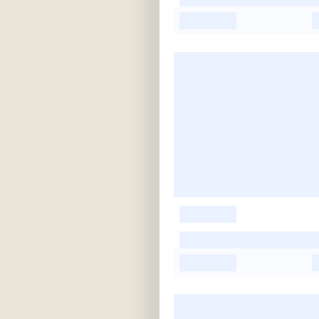
-
-
-
-
-
-