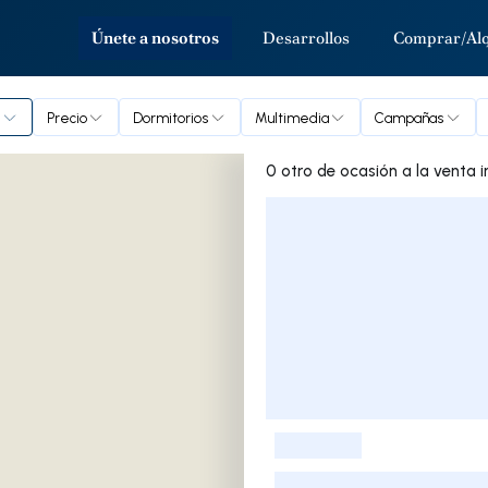
Únete a nosotros
Desarrollos
Comprar/Alq
e
Precio
Dormitorios
Multimedia
Campañas
0 o
Lista de listados
-
-