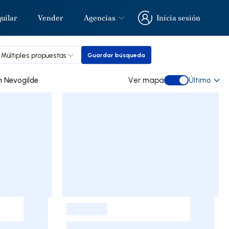
uilar
Vender
Agencias
Inicia sesión
Inicia sesión
Múltiples propuestas
Guardar búsqueda
Guardar búsqueda
tro de ocasión a la venta in Nevogilde
Ver mapa
Último
Ver mapa
-
-