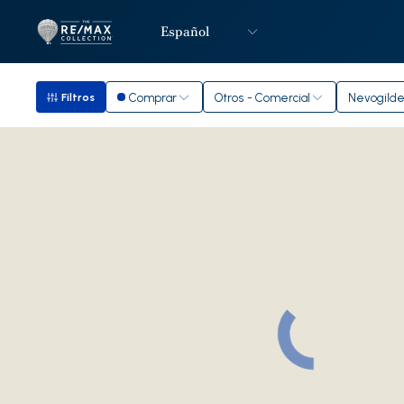
Español
Logotipo
Ir a la página de inicio
Comprar
Otros - Comercial
Nevogild
Filtros
Filtros