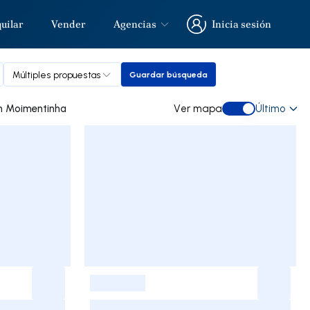
uilar
Vender
Agencias
Inicia sesión
Inicia sesión
Múltiples propuestas
Guardar búsqueda
Guardar búsqueda
otro de ocasión a la venta in Moimentinha
Ver mapa
Último
Ver mapa
-
-