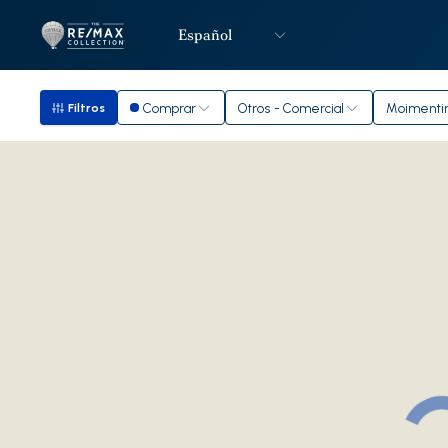
Español
Logotipo
Ir a la página de inicio
Comprar
Otros - Comercial
Moimenti
Filtros
Filtros