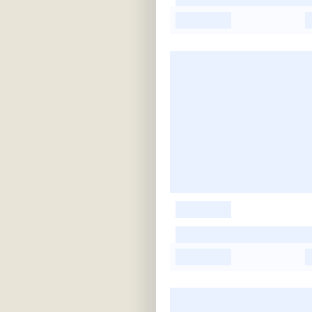
-
-
-
-
-
-