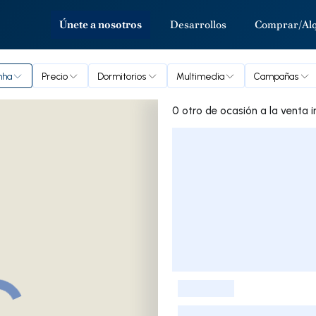
Únete a nosotros
Desarrollos
Comprar/Alq
nha
Precio
Dormitorios
Multimedia
Campañas
0 
Lista de listados
-
-