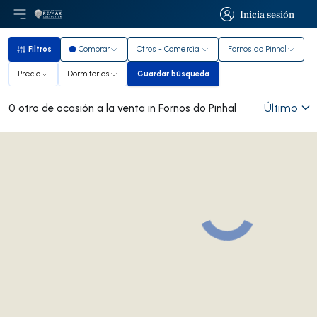
Inicia sesión
Abrir el menú principal
Logotipo
Ir a la página de inicio
Inicia sesión
Filtros
Comprar
Otros - Comercial
Fornos do Pinhal
Filtros
Precio
Dormitorios
Guardar búsqueda
Guardar búsqueda
Último
0 otro de ocasión a la venta in Fornos do Pinhal