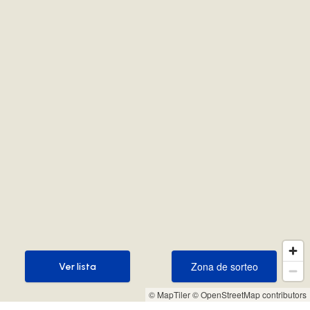
Zona de sorteo
Ver lista
Zona de sorteo
Ver lista
© MapTiler
© OpenStreetMap contributors