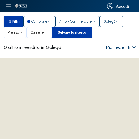
Accedi
Apri il menu principale
Logo
Vai alla homepage
Accedi
Filtri
Comprare
Altro - Commerciale
Golegã
Filtri
Prezzo
Camere
Salvare la ricerca
Salvare la ricerca
Più recenti
0 altro in vendita in Golegã