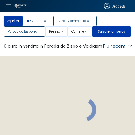
Accedi
Apri il menu principale
Logo
Vai alla homepage
Accedi
Filtri
Comprare
Altro - Commerciale
Filtri
Parada do Bispo e Valdigem
Prezzo
Camere
Salvare la ricerca
Salvare la rice
Più recenti
0 altro in vendita in Parada do Bispo e Valdigem