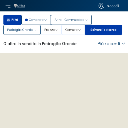
Accedi
Apri il menu principale
Logo
Vai alla homepage
Accedi
Filtri
Comprare
Altro - Commerciale
Filtri
Pedrógão Grande
Prezzo
Camere
Salvare la ricerca
Salvare la ricerc
Più recenti
0 altro in vendita in Pedrógão Grande