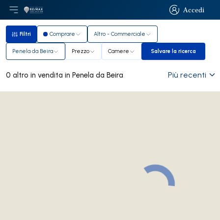
Accedi
Apri il menu principale
Logo
Vai alla homepage
Accedi
Filtri
Comprare
Altro - Commerciale
Filtri
Penela da Beira
Prezzo
Camere
Salvare la ricerca
Salvare la ricerca
Più recenti
0 altro in vendita in Penela da Beira