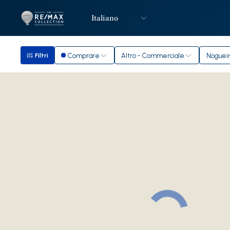
Italiano
Logo
Vai alla homepage
Comprare
Altro - Commerciale
Noguei
Filtri
Filtri