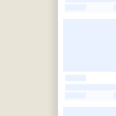
-
-
-
-
-
-