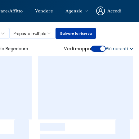
re/Affitto
Vendere
Agenzie
Accedi
Accedi
e
Proposte multiple
Salvare la ricerca
Salvare la ricerca
n Nogueira da Regedoura
Vedi mappa
Più recenti
Vedi mappa
-
-