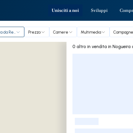
Unisciti a noi
Sviluppi
Compra
ra da Regedoura
Prezzo
Camere
Multimedia
Campagn
0 altro in vendita i
Elenco delle inserzioni
-
-