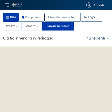
Accedi
Apri il menu principale
Logo
Vai alla homepage
Accedi
Filtri
Comprare
Altro - Commerciale
Pedrógão
Filtri
Prezzo
Camere
Salvare la ricerca
Salvare la ricerca
Più recenti
0 altro in vendita in Pedrógão