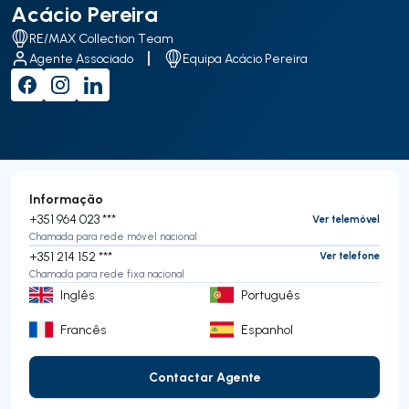
Acácio Pereira
RE/MAX Collection Team
Agente Associado
Equipa Acácio Pereira
Informação
+351 964 023 ***
Ver telemóvel
Chamada para rede móvel nacional
+351 214 152 ***
Ver telefone
Chamada para rede fixa nacional
Inglês
Português
Francês
Espanhol
Contactar Agente
Contactar Agente