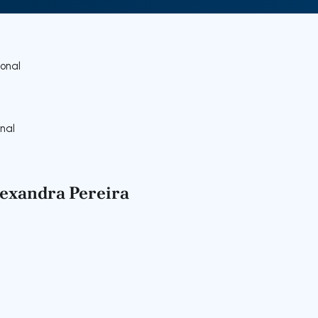
onal
nal
lexandra Pereira
gação para a direita