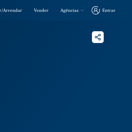
r/Arrendar
Vender
Agências
Entrar
Entrar
Partilhar