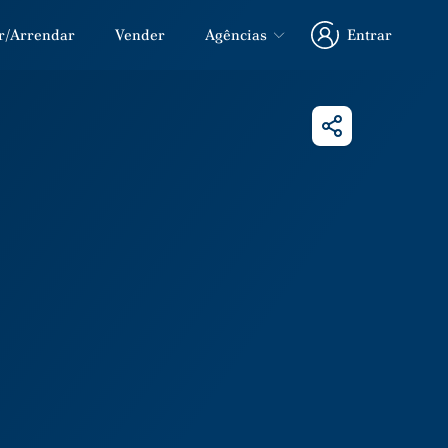
r/Arrendar
Vender
Agências
Entrar
Entrar
Partilhar