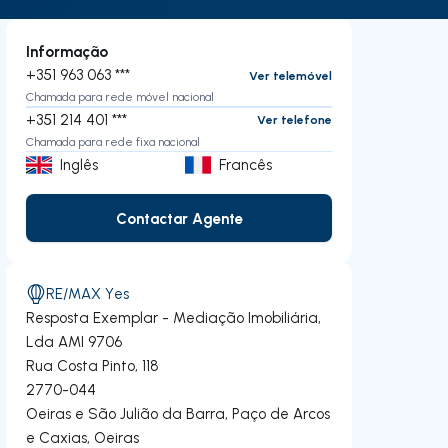
Informação
+351 963 063 ***
Ver telemóvel
Chamada para rede móvel nacional
+351 214 401 ***
Ver telefone
Chamada para rede fixa nacional
Inglês
Francês
Contactar Agente
Contactar Agente
RE/MAX Yes
Resposta Exemplar - Mediação Imobiliária,
Lda
AMI 9706
Rua Costa Pinto, 118
2770-044
Oeiras e São Julião da Barra, Paço de Arcos
e Caxias
,
Oeiras