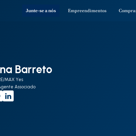
Junte-se a nós
Empreendimentos
Compra
na Barreto
RE/MAX Yes
Agente Associado