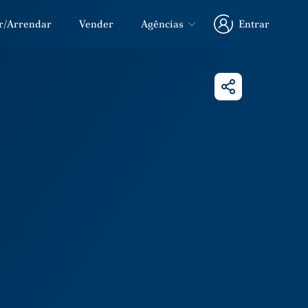
r/Arrendar
Vender
Agências
Entrar
Entrar
Partilhar