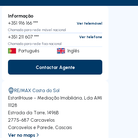
Informação
+351 916 166 ***
Ver telemóvel
Chamada para rede móvel nacional
+351 211 607 ***
Ver telefone
Chamada para rede fixa nacional
Português
Inglês
Contactar Agente
Contactar Agente
RE/MAX Costa do Sol
EstorilHouse - Mediação Imobiliária, Lda
AMI
11128
Estrada da Torre, 1496B
2775-687
Carcavelos
Carcavelos e Parede
,
Cascais
Ver no maps