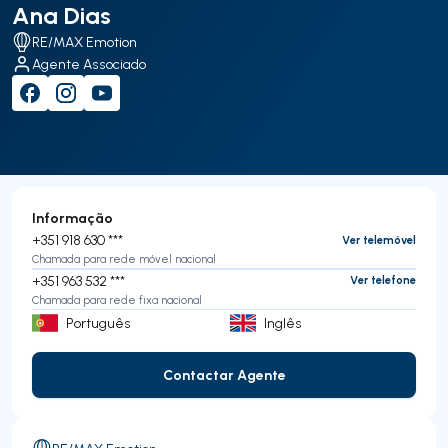
Ana Dias
RE/MAX Emotion
Agente Associado
Informação
+351 918 630 ***
Ver telemóvel
Chamada para rede móvel nacional
+351 963 532 ***
Ver telefone
Chamada para rede fixa nacional
Português
Inglês
Contactar Agente
Contactar Agente