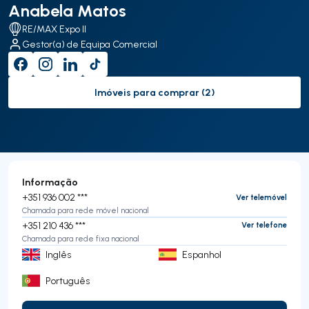
Anabela Matos
RE/MAX Expo II
Gestor(a) de Equipa Comercial
Imóveis para comprar (2)
to-buy-listing
Informação
+351 936 002 ***
Ver telemóvel
Chamada para rede móvel nacional
+351 210 436 ***
Ver telefone
Chamada para rede fixa nacional
Inglês
Espanhol
Português