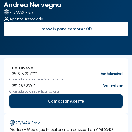
Andrea Nervegna
RE/MAX Praia
Agente Associado
Imóveis para comprar (4)
to-buy-listing
Informação
+351 915 207 ***
Ver telemóvel
Chamada para rede móvel nacional
+351 282 310 ***
Ver telefone
Chamada para rede fixa nacional
Contactar Agente
Contactar Agente
RE/MAX Praia
Mediax - Mediação Imobiliária, Unipessoal Lda
AMI 6640