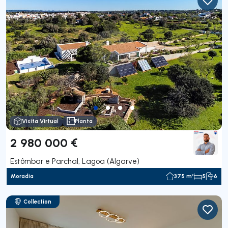
Visita Virtual
Planta
2 980 000 €
Estômbar e Parchal, Lagoa (Algarve)
Moradia
375 m²
5
6
Collection