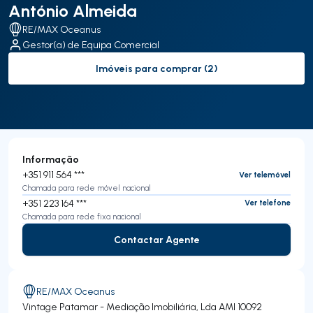
António Almeida
RE/MAX Oceanus
Gestor(a) de Equipa Comercial
Imóveis para comprar (2)
to-buy-listing
Informação
+351 911 564 ***
Ver telemóvel
Chamada para rede móvel nacional
+351 223 164 ***
Ver telefone
Chamada para rede fixa nacional
Contactar Agente
Contactar Agente
RE/MAX Oceanus
Vintage Patamar - Mediação Imobiliária, Lda
AMI 10092