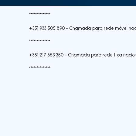
**************
+351 933 505 890
-
Chamada para rede móvel nac
**************
+351 217 653 350
-
Chamada para rede fixa nacio
**************