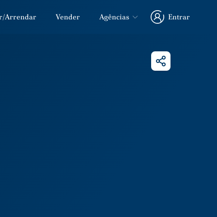
r/Arrendar
Vender
Agências
Entrar
Entrar
Partilhar