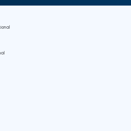
ional
nal