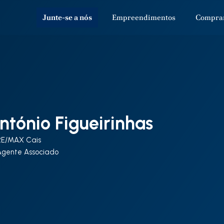
Junte-se a nós
Empreendimentos
Compra
ntónio Figueirinhas
RE/MAX Cais
Agente Associado