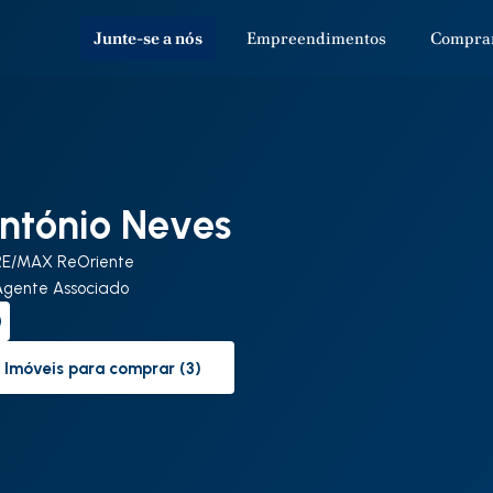
Junte-se a nós
Empreendimentos
Compra
ntónio Neves
RE/MAX ReOriente
Agente Associado
Imóveis para comprar (3)
to-buy-listing