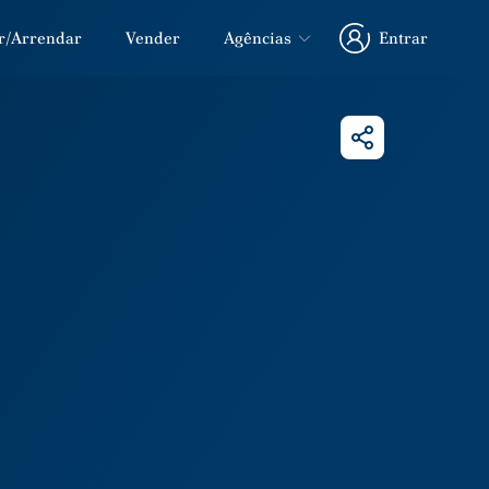
r/Arrendar
Vender
Agências
Entrar
Entrar
Partilhar