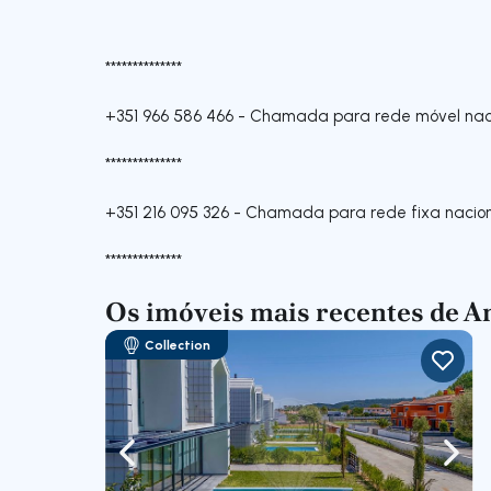
**************
+351 966 586 466
-
Chamada para rede móvel nac
**************
+351 216 095 326
-
Chamada para rede fixa nacio
**************
Os imóveis mais recentes de A
Collection
Navegação para a esquerda
Nave