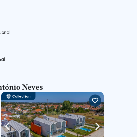
ional
nal
ntónio Neves
Collection
gação para a direita
Navegação para a esquerda
Navegação para a