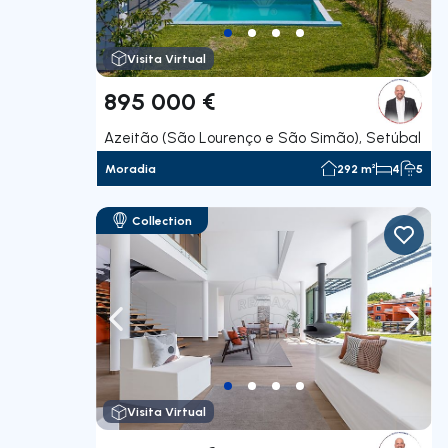
Visita Virtual
895 000 €
Azeitão (São Lourenço e São Simão), Setúbal
Moradia
292 m²
4
5
Collection
Navegação para a esquerda
Nave
Visita Virtual