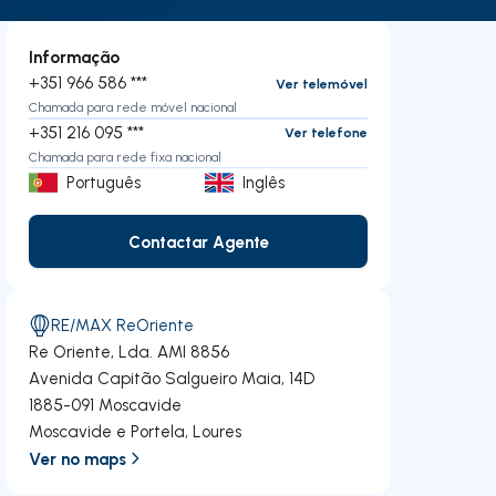
Informação
+351 966 586 ***
Ver telemóvel
Chamada para rede móvel nacional
+351 216 095 ***
Ver telefone
Chamada para rede fixa nacional
Português
Inglês
Contactar Agente
Contactar Agente
RE/MAX ReOriente
Re Oriente, Lda.
AMI 8856
Avenida Capitão Salgueiro Maia, 14D
1885-091
Moscavide
Moscavide e Portela
,
Loures
Ver no maps