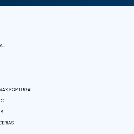
GAL
 RE/MAX PORTUGAL
 C
 B
RCERIAS