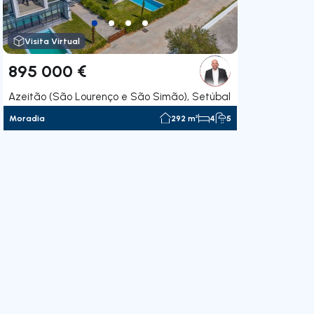
Visita Virtual
895 000 €
Azeitão (São Lourenço e São Simão), Setúbal
Moradia
292 m²
4
5
gação para a direita