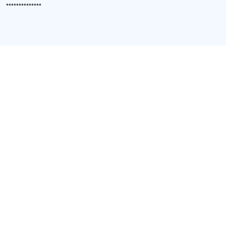
**************