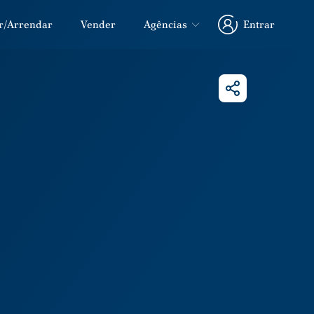
r/Arrendar
Vender
Agências
Entrar
Entrar
Partilhar