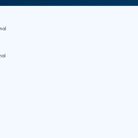
nal
nal