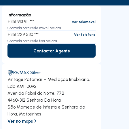
Informação
+351 913 911 ***
Ver telemóvel
Chamada para rede móvel nacional
+351 229 530 ***
Ver telefone
Chamada para rede fixa nacional
Contactar Agente
Contactar Agente
RE/MAX Silver
Vintage Patamar – Mediação Imobiliária,
Lda
AMI 10092
Avenida Fabril do Norte, 772
4460-312
Senhora Da Hora
São Mamede de Infesta e Senhora da
Hora
,
Matosinhos
Ver no maps