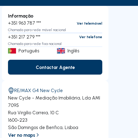
Informação
+351 963 787 ***
Ver telemóvel
Chamada para rede móvel nacional
+351 217 279 ***
Ver telefone
Chamada para rede fixa nacional
Português
Inglês
Contactar Agente
Contactar Agente
RE/MAX G4 New Cycle
New Cycle - Mediação Imobiliária, Lda
AMI
7095
Rua Virgílio Correia, 10 C
1600-223
São Domingos de Benfica
,
Lisboa
Ver no maps