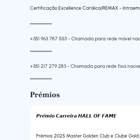
Certificação Excellence Católica/REMAX - Intraem
**************
+351 963 787 553
-
Chamada para rede móvel nac
**************
+351 217 279 283
-
Chamada para rede fixa nacio
**************
Prémios
𝙋𝙧𝙚́𝙢𝙞𝙤 𝘾𝙖𝙧𝙧𝙚𝙞𝙧𝙖 𝙃𝘼𝙇𝙇 𝙊𝙁 𝙁𝘼𝙈𝙀
Prêmios 2025 Master Golden Club e Clube Gold.