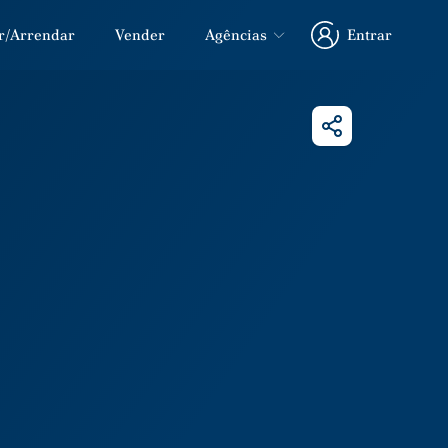
r/Arrendar
Vender
Agências
Entrar
Entrar
Partilhar