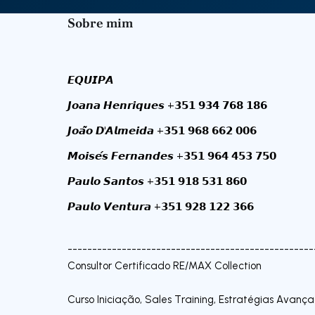
Sobre mim
𝙀𝙌𝙐𝙄𝙋𝘼
𝙅𝙤𝙖𝙣𝙖 𝙃𝙚𝙣𝙧𝙞𝙦𝙪𝙚𝙨 +𝟯𝟱𝟭 𝟵𝟯𝟰 𝟳𝟲𝟴 𝟭𝟴𝟲
𝙅𝙤𝙖̃𝙤 𝘿'𝘼𝙡𝙢𝙚𝙞𝙙𝙖 +𝟯𝟱𝟭 𝟵𝟲𝟴 𝟲𝟲𝟮 𝟬𝟬𝟲
𝙈𝙤𝙞𝙨𝙚́𝙨 𝙁𝙚𝙧𝙣𝙖𝙣𝙙𝙚𝙨 +𝟯𝟱𝟭 𝟵𝟲𝟰 𝟰𝟱𝟯 𝟳𝟱𝟬
𝙋𝙖𝙪𝙡𝙤 𝙎𝙖𝙣𝙩𝙤𝙨 +𝟯𝟱𝟭 𝟵𝟭𝟴 𝟱𝟯𝟭 𝟴𝟲𝟬
𝙋𝙖𝙪𝙡𝙤 𝙑𝙚𝙣𝙩𝙪𝙧𝙖 +𝟯𝟱𝟭 𝟵𝟮𝟴 𝟭𝟮𝟮 𝟯𝟲𝟲
--------------------------------------------------
Consultor Certificado RE/MAX Collection
Curso Iniciação, Sales Training, Estratégias Avança