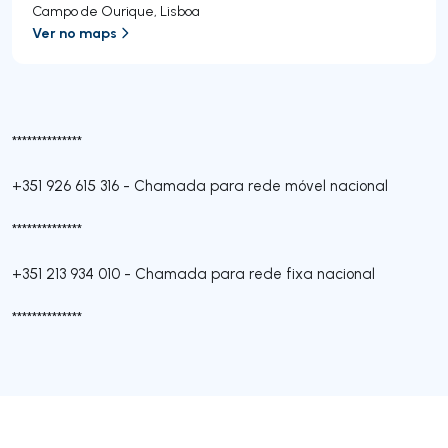
Campo de Ourique
,
Lisboa
Ver no maps
**************
+351 926 615 316
-
Chamada para rede móvel nacional
**************
+351 213 934 010
-
Chamada para rede fixa nacional
**************