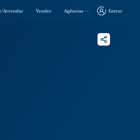
r/Arrendar
Vender
Agências
Entrar
Entrar
Partilhar