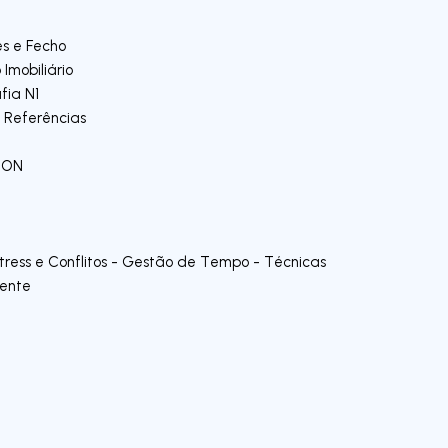
es e Fecho
 Imobiliário
fia N1
 Referências
ION
ress e Conflitos - Gestão de Tempo - Técnicas
iente