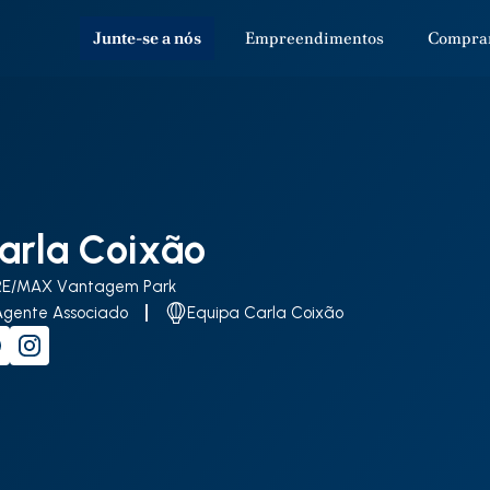
Junte-se a nós
Empreendimentos
Compra
arla Coixão
RE/MAX Vantagem Park
Agente Associado
Equipa Carla Coixão