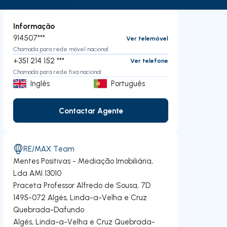
Informação
914507***
Ver telemóvel
Chamada para rede móvel nacional
+351 214 152 ***
Ver telefone
Chamada para rede fixa nacional
Inglês
Português
Contactar Agente
Contactar Agente
RE/MAX Team
Mentes Positivas - Mediação Imobiliária,
Lda
AMI 13010
Praceta Professor Alfredo de Sousa, 7D
1495-072
Algés, Linda-a-Velha e Cruz
Quebrada-Dafundo
Algés, Linda-a-Velha e Cruz Quebrada-