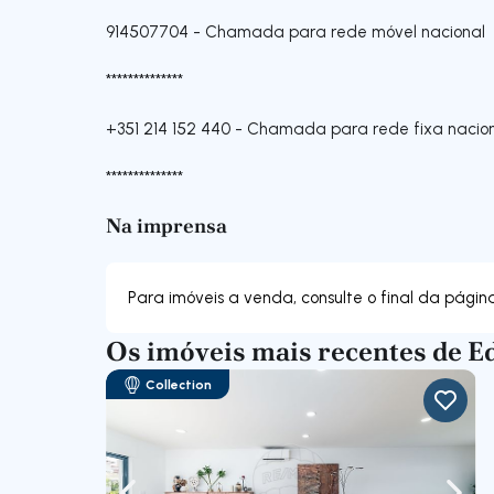
914507704
-
Chamada para rede móvel nacional
**************
+351 214 152 440
-
Chamada para rede fixa nacio
**************
Na imprensa
Para imóveis a venda, consulte o final da págin
Os imóveis mais recentes de E
Collection