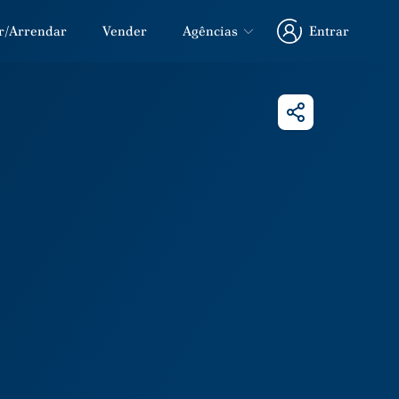
r/Arrendar
Vender
Agências
Entrar
Entrar
Partilhar