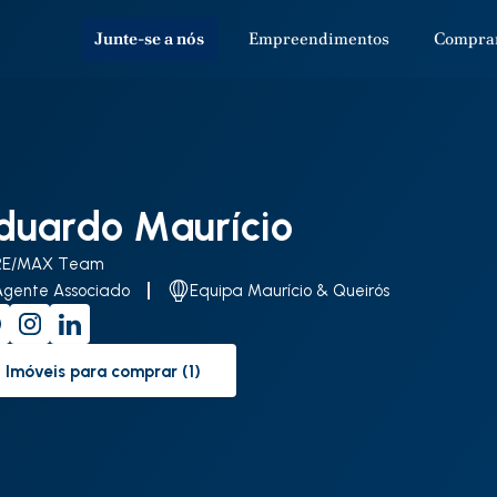
Junte-se a nós
Empreendimentos
Compra
duardo Maurício
RE/MAX Team
Agente Associado
Equipa Maurício & Queirós
Imóveis para comprar (1)
to-buy-listing