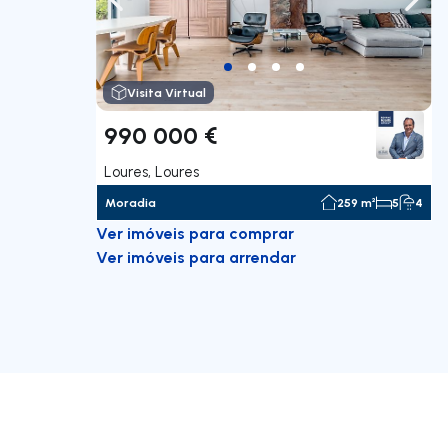
Navegação para a esquerda
Nave
Visita Virtual
990 000 €
Loures, Loures
Moradia
259 m²
5
4
Ver imóveis para comprar
Ver imóveis para arrendar