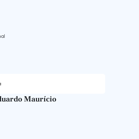
nal
a
duardo Maurício