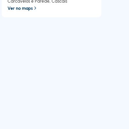
Carcavelos e Parede
,
Cascais
Ver no maps