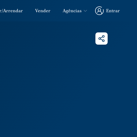
r/Arrendar
Vender
Agências
Entrar
Entrar
Partilhar