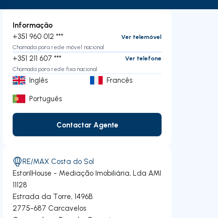
Informação
+351 960 012 ***
Ver telemóvel
Chamada para rede móvel nacional
+351 211 607 ***
Ver telefone
Chamada para rede fixa nacional
Inglês
Francês
Português
Contactar Agente
Contactar Agente
RE/MAX Costa do Sol
EstorilHouse - Mediação Imobiliária, Lda
AMI
11128
Estrada da Torre, 1496B
2775-687
Carcavelos