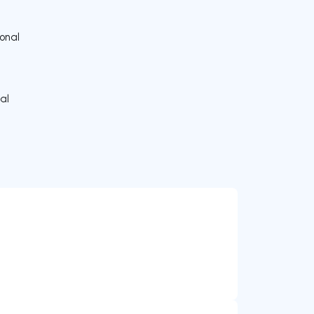
onal
al