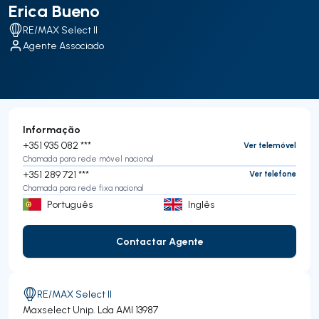
Erica Bueno
RE/MAX Select II
Agente Associado
Informação
+351 935 082 ***
Ver telemóvel
Chamada para rede móvel nacional
+351 289 721 ***
Ver telefone
Chamada para rede fixa nacional
Português
Inglês
Contactar Agente
Contactar Agente
RE/MAX Select II
Maxselect Unip. Lda
AMI 13987