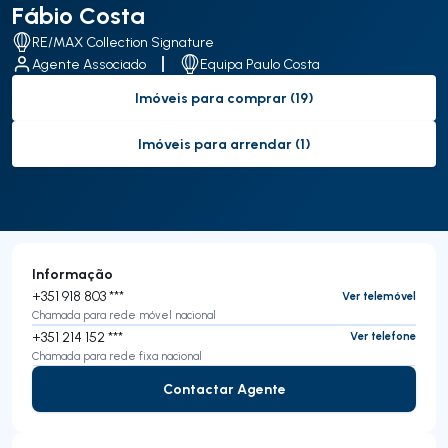
Fábio Costa
RE/MAX Collection Signature
Agente Associado
Equipa Paulo Costa
Imóveis para comprar (19)
to-buy-listing
Imóveis para arrendar (1)
to-rent-listing
Informação
+351 918 803 ***
Ver telemóvel
Chamada para rede móvel nacional
+351 214 152 ***
Ver telefone
Chamada para rede fixa nacional
Contactar Agente
Contactar Agente