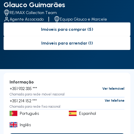
Glauco Guimarães
RE/MAX Collection Team
Agente Associado
Equipa Glauco e Marcele
Imóveis para comprar (5)
to-buy-listing
Imóveis para arrendar (1)
to-rent-listing
Informação
+351 932 335 ***
Ver telemóvel
Chamada para rede móvel nacional
+351 214 152 ***
Ver telefone
Chamada para rede fixa nacional
Português
Espanhol
Inglês