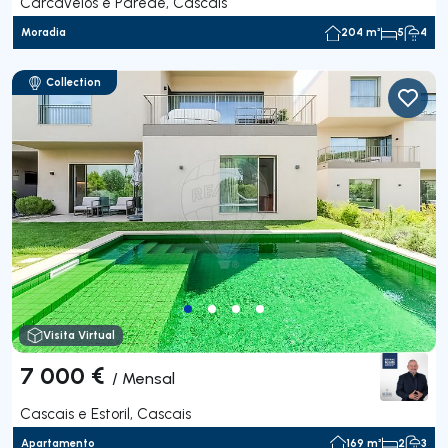
Carcavelos e Parede, Cascais
Moradia
204 m²
5
4
Collection
Visita Virtual
7 000 €
/
Mensal
Cascais e Estoril, Cascais
Apartamento
169 m²
2
3