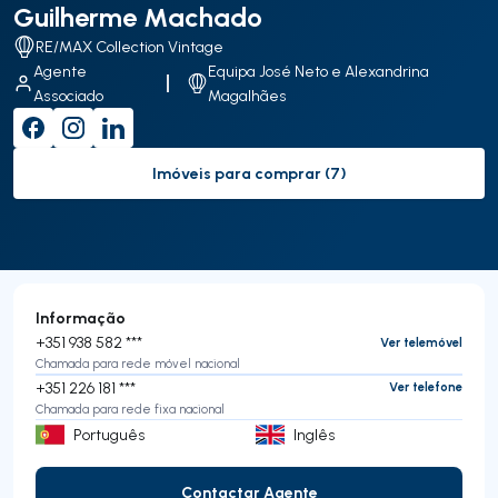
Guilherme Machado
RE/MAX Collection Vintage
Agente
Equipa José Neto e Alexandrina
Associado
Magalhães
Imóveis para comprar (7)
to-buy-listing
Informação
+351 938 582 ***
Ver telemóvel
Chamada para rede móvel nacional
+351 226 181 ***
Ver telefone
Chamada para rede fixa nacional
Português
Inglês
Contactar Agente