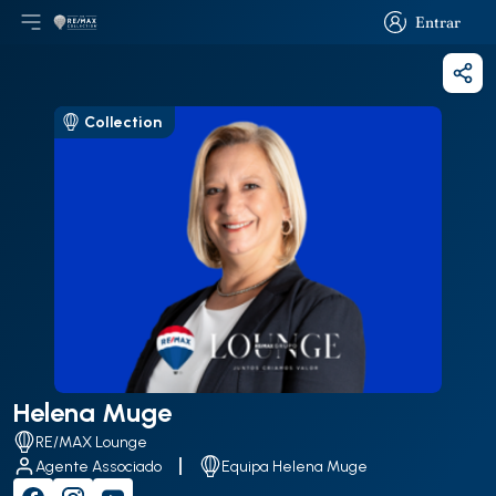
Entrar
Abri menu principal
Logo
Ir para página inicial
Entrar
Parti
Collection
Helena Muge
RE/MAX Lounge
Agente Associado
Equipa Helena Muge