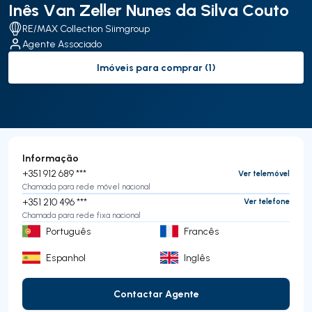
Inês Van Zeller Nunes da Silva Couto
RE/MAX Collection Siimgroup
Agente Associado
Imóveis para comprar (1)
to-buy-listing
Informação
+351 912 689 ***
Ver telemóvel
Chamada para rede móvel nacional
+351 210 496 ***
Ver telefone
Chamada para rede fixa nacional
Português
Francês
Espanhol
Inglês
Contactar Agente
Contactar Agente