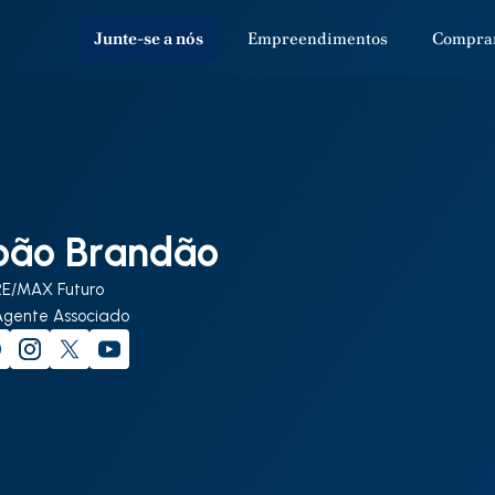
Junte-se a nós
Empreendimentos
Compra
oão Brandão
RE/MAX Futuro
Agente Associado