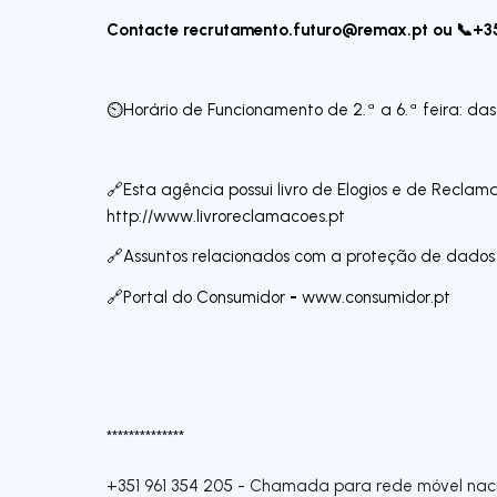
Contacte
recrutamento.futuro@remax.pt
ou 📞+35
⏲Horário de Funcionamento de 2.ª a 6.ª feira: da
🔗Esta agência possui livro de Elogios e de Reclam
http://www.livroreclamacoes.pt
🔗Assuntos relacionados com a proteção de dados
-
🔗Portal do Consumidor
www.consumidor.pt
**************
+351 961 354 205
-
Chamada para rede móvel naci