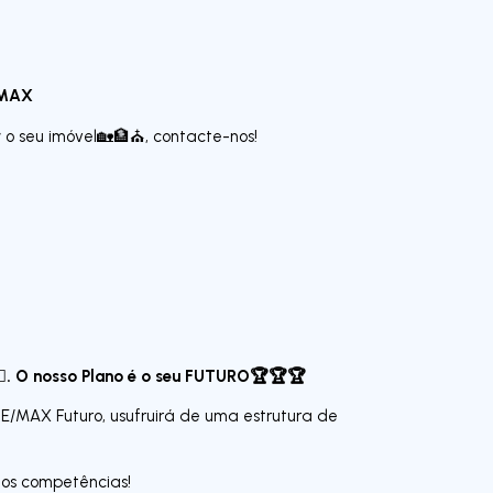
/MAX
r
o seu imóvel🏡🏦⛪, contacte-nos!
🧍‍♂️. O nosso Plano é o seu FUTURO🏆🏆🏆
RE/MAX Futuro, usufruirá de uma estrutura de
mos competências!