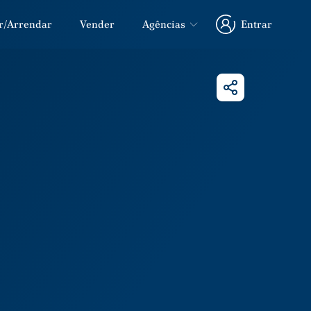
r/Arrendar
Vender
Agências
Entrar
Entrar
Partilhar