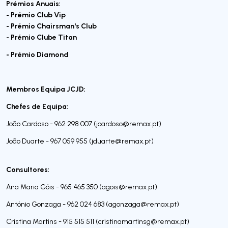
Prémios Anuais:
- Prémio Club Vip
- Prémio Chairsman's Club
- Prémio Clube Titan
- Prémio Diamond
Membros Equipa JCJD:
Chefes de Equipa:
João Cardoso - 962 298 007 (
jcardoso@remax.pt
)
João Duarte - 967 059 955 (
jduarte@remax.pt
)
Consultores:
Ana Maria Góis - 965 465 350 (
agois@remax.pt
)
António Gonzaga - 962 024 683 (
agonzaga@remax.pt
)
Cristina Martins - 915 515 511 (
cristinamartinsg@remax.pt
)