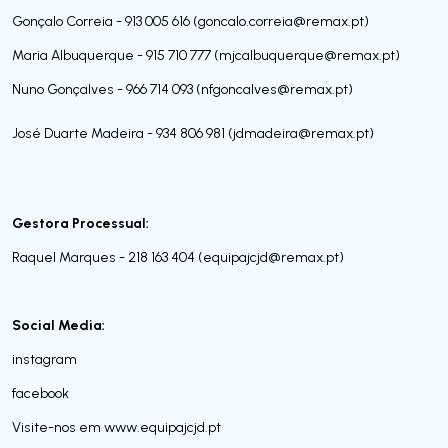
Gonçalo Correia - 913 005 616 (
goncalo.correia@remax.pt
)
Maria Albuquerque - 915 710 777 (
mjcalbuquerque@remax.pt
)
Nuno Gonçalves - 966 714 093 (
nfgoncalves@remax.pt
)
José Duarte Madeira - 934 806 981 (
jdmadeira@remax.pt
)
Gestora Processual:
Raquel Marques - 218 163 404 (
equipajcjd@remax.pt
)
Social Media:
instagram
facebook
Visite-nos em www.equipajcjd.pt