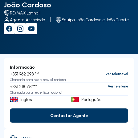
João Cardoso
RE/MAX Latina II
Agente Associado
Equipa João Cardoso e João Duarte
Informação
+351 962 298 ***
Ver telemóvel
Chamada para rede móvel nacional
+351 218 163 ***
Ver telefone
Chamada para rede fixa nacional
Inglês
Português
Contactar Agente
Contactar Agente