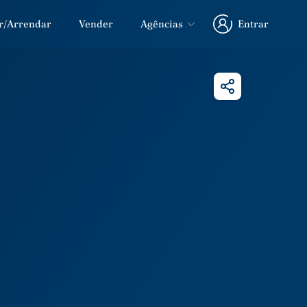
r/Arrendar
Vender
Agências
Entrar
Entrar
Partilhar