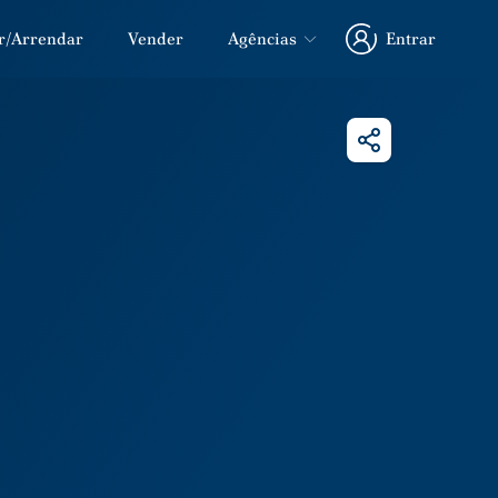
r/Arrendar
Vender
Agências
Entrar
Entrar
Partilhar