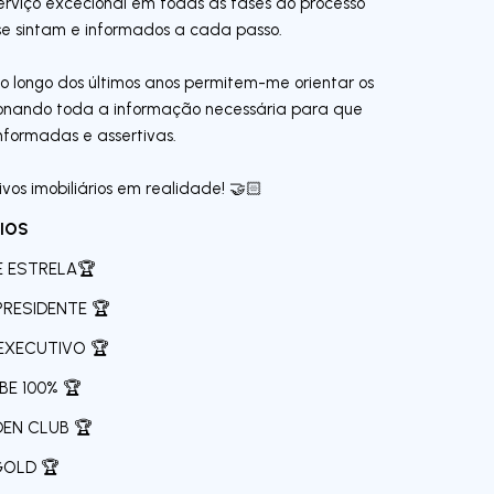
rviço excecional em todas as fases do processo
e sintam e informados a cada passo.
ao longo dos últimos anos permitem-me orientar os
cionando toda a informação necessária para que
nformadas e assertivas.
vos imobiliários em realidade! 🤝🏻
IOS
E ESTRELA🏆
PRESIDENTE 🏆
EXECUTIVO 🏆
BE 100% 🏆
EN CLUB 🏆
GOLD 🏆