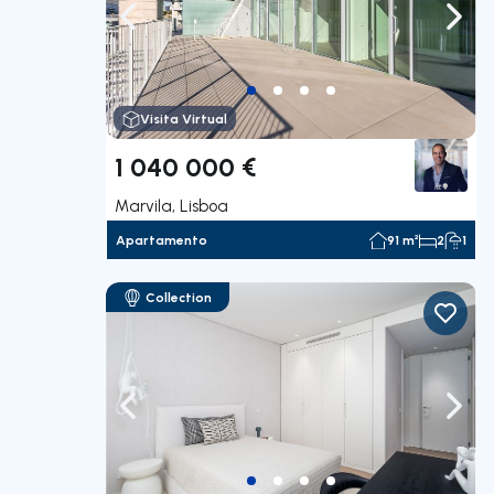
Navegação para a esquerda
Nave
Visita Virtual
1 040 000 €
Marvila, Lisboa
Apartamento
91 m²
2
1
Collection
Navegação para a esquerda
Nave