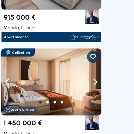
915 000 €
Marvila, Lisboa
Apartamento
121 m²
2
3
Collection
gação para a direita
Navegação para a esquerda
Navegação para a
Visita Virtual
1 450 000 €
Marvila, Lisboa