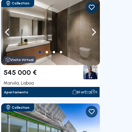
Collection
gação para a direita
Navegação para a esquerda
Navegação para a
Visita Virtual
545 000 €
Marvila, Lisboa
Apartamento
51 m²
1
1
Collection