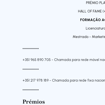
PRÉMIO PL
HALL OF FAME (+
FORMAÇÃO A
Licenciatur
Mestrado - Market
**************
+351 965 890 705
-
Chamada para rede móvel nac
**************
+351 217 978 189
-
Chamada para rede fixa nacion
**************
Prémios