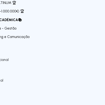
ATINUM 🏆
1.000.000€) 🏆
CADÉMICA
📚
a - Gestão
ing e Comunicação
ional
al