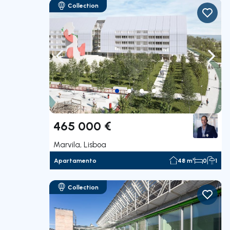
Collection
Navegação para a esquerda
Nave
465 000 €
Marvila, Lisboa
Apartamento
48 m²
0
1
Collection