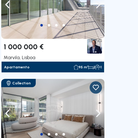
gação para a direita
Navegação para a esquerda
Navegação para a
1 000 000 €
Marvila, Lisboa
Apartamento
95 m²
2
1
Collection
gação para a direita
Navegação para a esquerda
Navegação para a