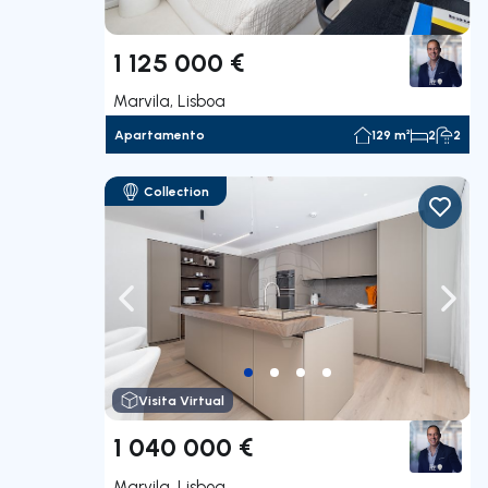
1 125 000 €
Marvila, Lisboa
Apartamento
129 m²
2
2
Collection
Navegação para a esquerda
Nave
Visita Virtual
1 040 000 €
Marvila, Lisboa