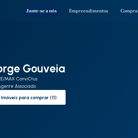
Junte-se a nós
Empreendimentos
Compra
orge Gouveia
RE/MAX ConviCtus
Agente Associado
Imóveis para comprar (11)
to-buy-listing