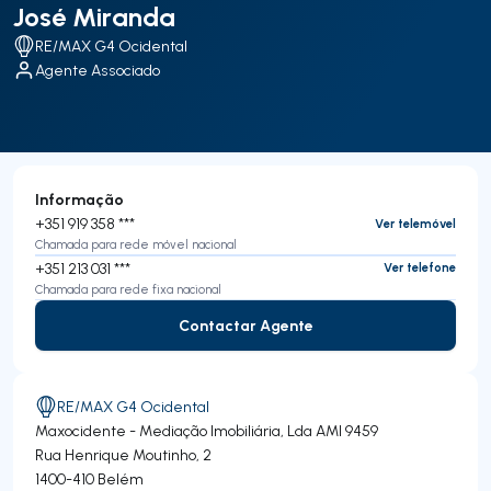
José Miranda
RE/MAX G4 Ocidental
Agente Associado
Informação
+351 919 358 ***
Ver telemóvel
Chamada para rede móvel nacional
+351 213 031 ***
Ver telefone
Chamada para rede fixa nacional
Contactar Agente
Contactar Agente
RE/MAX G4 Ocidental
Maxocidente - Mediação Imobiliária, Lda
AMI 9459
Rua Henrique Moutinho, 2
1400-410
Belém