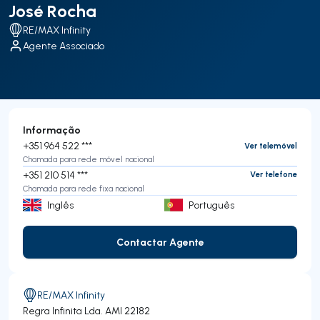
José Rocha
RE/MAX Infinity
Agente Associado
Informação
+351 964 522 ***
Ver telemóvel
Chamada para rede móvel nacional
+351 210 514 ***
Ver telefone
Chamada para rede fixa nacional
Inglês
Português
Contactar Agente
Contactar Agente
RE/MAX Infinity
Regra Infinita Lda.
AMI 22182