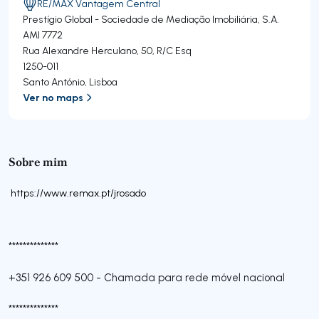
RE/MAX Vantagem Central
Prestígio Global - Sociedade de Mediação Imobiliária, S.A.
AMI 7772
Rua Alexandre Herculano, 50, R/C Esq
1250-011
Santo António
,
Lisboa
Ver no maps
Sobre mim
https://www.remax.pt/jrosado
**************
+351 926 609 500
-
Chamada para rede móvel nacional
**************