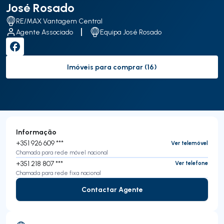
José Rosado
RE/MAX Vantagem Central
Agente Associado
Equipa José Rosado
Imóveis para comprar (16)
to-buy-listing
Informação
+351 926 609 ***
Ver telemóvel
Chamada para rede móvel nacional
+351 218 807 ***
Ver telefone
Chamada para rede fixa nacional
Contactar Agente
Contactar Agente