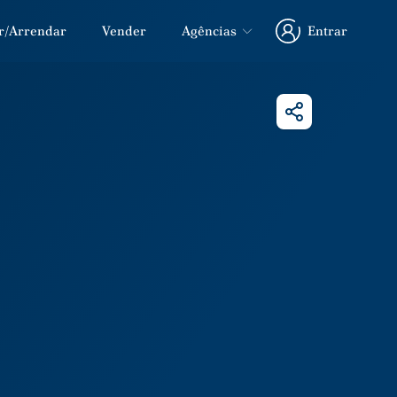
r/Arrendar
Vender
Agências
Entrar
Entrar
Partilhar