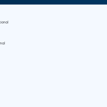
ional
nal