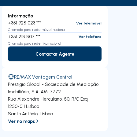
Informação
+351 928 023 ***
Ver telemóvel
Chamada para rede móvel nacional
+351 218 807 ***
Ver telefone
Chamada para rede fixa nacional
Contactar Agente
Contactar Agente
RE/MAX Vantagem Central
Prestígio Global - Sociedade de Mediação
Imobiliária, S.A.
AMI 7772
Rua Alexandre Herculano, 50, R/C Esq
1250-011
Lisboa
Santo António
,
Lisboa
Ver no maps