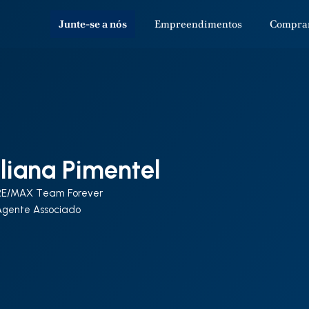
Junte-se a nós
Empreendimentos
Compra
iliana Pimentel
RE/MAX Team Forever
Agente Associado