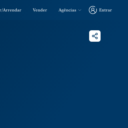
r/Arrendar
Vender
Agências
Entrar
Entrar
Partilhar