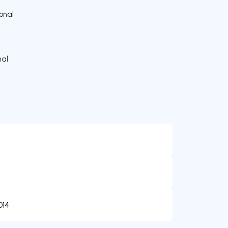
onal
nal